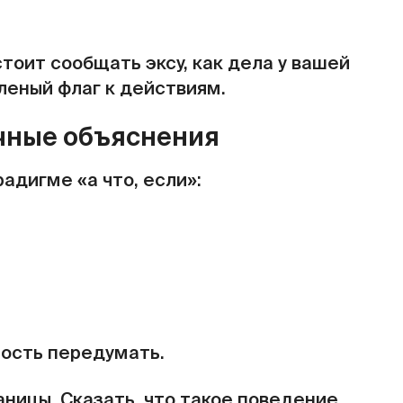
стоит сообщать эксу, как дела у вашей
еленый флаг к действиям.
ечные объяснения
адигме «а что, если»:
ность передумать.
ницы. Сказать, что такое поведение