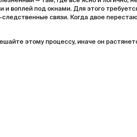
езненный — там, где все ясно и логично, не
чи и воплей под окнами. Для этого требуетс
о-следственные связи. Когда двое переста
ешайте этому процессу, иначе он растянет