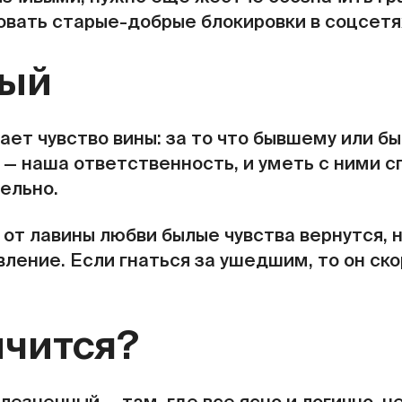
овать старые-добрые блокировки в соцсетях
тый
ет чувство вины: за то что бывшему или быв
а — наша ответственность, и уметь с ними с
ельно.
 от лавины любви былые чувства вернутся, 
ение. Если гнаться за ушедшим, то он ско
нчится?