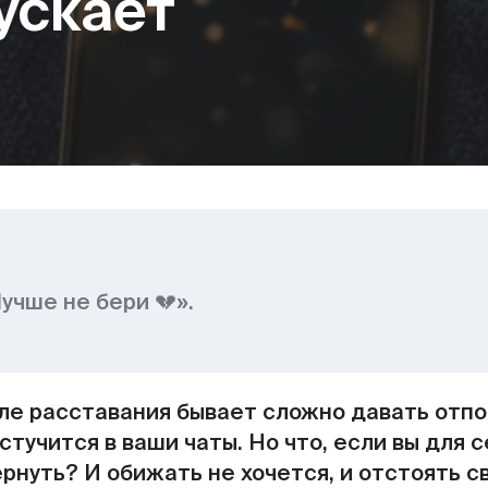
ускает
учше не бери 💔».
сле расставания бывает сложно давать отп
стучится в ваши чаты. Но что, если вы для 
нуть? И обижать не хочется, и отстоять св