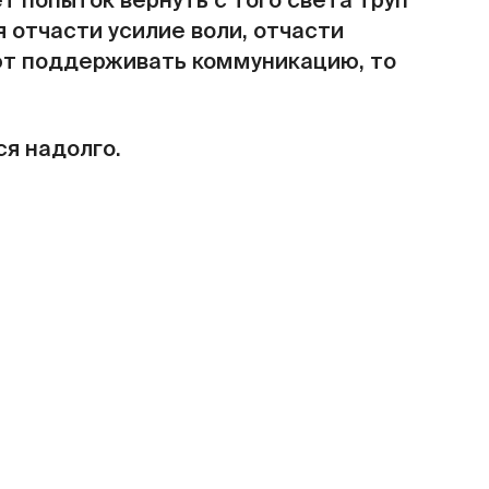
т попыток вернуть с того света труп
я отчасти усилие воли, отчасти
ют поддерживать коммуникацию, то
ся надолго.